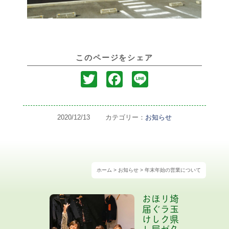
このページをシェア
T
F
L
w
a
i
it
c
n
2020/12/13
カテゴリー：
お知らせ
t
e
e
e
b
r
o
ホーム
>
お知らせ
>
年末年始の営業について
o
k