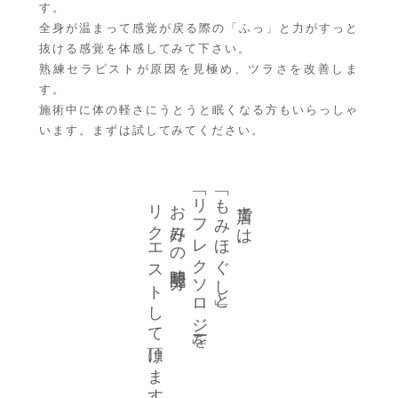
す。
全身が温まって感覚が戻る際の「ふっ」と力がすっと
抜ける感覚を体感してみて下さい。
熟練セラピストが原因を見極め、ツラさを改善しま
す。
施術中に体の軽さにうとうと眠くなる方もいらっしゃ
います。まずは試してみてください。
「
「
リフレクソロジー」
もみほぐし」
リクエストして頂けます。
お好みの時間配分で
当店では、
と
を