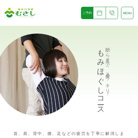
ご予約
MENU
もみほぐしコース
頭から足まで、全身スッキリ
！
首、肩、背中、腰、足などの疲労を丁寧に解消しま